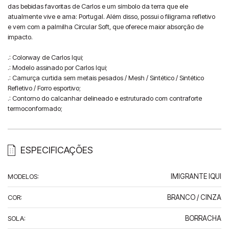
das bebidas favoritas de Carlos e um símbolo da terra que ele 
atualmente vive e ama: Portugal. Além disso, possui o filigrama refletivo 
e vem com a palmilha Circular Soft, que oferece maior absorção de 
impacto.

.: Colorway de Carlos Iqui;

.: Modelo assinado por Carlos Iqui;

.: Camurça curtida sem metais pesados / Mesh / Sintético / Sintético 
Refletivo / Forro esportivo;

.: Contorno do calcanhar delineado e estruturado com contraforte 
termoconformado;
ESPECIFICAÇÕES
MODELOS
:
IMIGRANTE IQUI
COR
:
BRANCO / CINZA
SOLA
:
BORRACHA