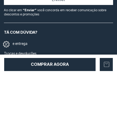
Ao clicar em
“Enviar”
você concorda em receber comunicação sobre
descontos e promoções
TÁ COM DÚVIDA?
Frete e entrega
Trocas e devoluções
Política de privacidade
COMPRAR AGORA
QUER SABER MAIS?
Contato
Trabalhe Conosco
Cuidados com seu ÖUS