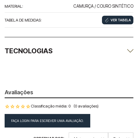
MATERIAL
:
CAMURÇA / COURO SINTÉTICO
TABELA DE MEDIDAS
:
VER TABELA
TECNOLOGIAS
Avaliações
☆
☆
☆
☆
☆
Classificação média: 0
(0 avaliações)
FAÇA LOGIN PARA ESCREVER UMA AVALIAÇÃO.