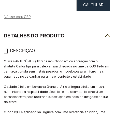
Não sei meu CEP
DETALHES DO PRODUTO
DESCRIÇÃO
O IMIGRANTE SÉRIE IQUI foi desenvolvido em colaboração com o 
skatista Carlos Iqui para celebrar sua chegada no time da ÖUS. Feito em 
camurça curtida sem metais pesados, o modelo possui um forro mais 
espumado no calcanhar para maior conforto e estabilidade.

O solado é feito em borracha Granular A+ e a língua é feita em mesh, 
aumentando a respirabilidade. Seu bico é mais compacto e inclui um 
passador extra para facilitar a substituição em caso de desgaste na lixa 
do skate.

O logo IQUI é aplicado na lingueta com uma referência ao vinho, uma 