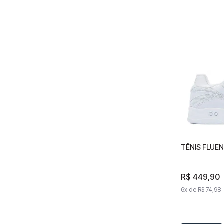
TÊNIS FLUEN
TÊNIS FL
IMPERIAL
R$
R$
449
449
,
90
,
6
x de
6
x de
R$
74
R$
,
98
74
,