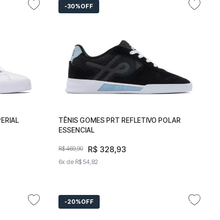
30%
OFF
ERIAL
IMPERIAL
TÊNIS GOMES PRT REFLETIVO POLAR
TÊNIS GOMES PRT REFLETIVO
ESSENCIAL
POLAR ESSENCIAL
R$
R$
328
328
,
93
,
93
R$
469
R$
,
469
90
,
90
6
x de
6
x de
R$
54
R$
,
82
54
,
82
20%
OFF