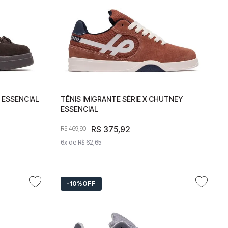
 ESSENCIAL
OSO
TÊNIS IMIGRANTE SÉRIE X CHUTNEY
TÊNIS IMIGRANTE SÉRIE X CHUTNEY
ESSENCIAL
ESSENCIAL
R$
R$
375
375
,
92
,
92
R$
469
R$
,
469
90
,
90
6
x de
6
x de
R$
62
R$
,
65
62
,
65
10%
OFF