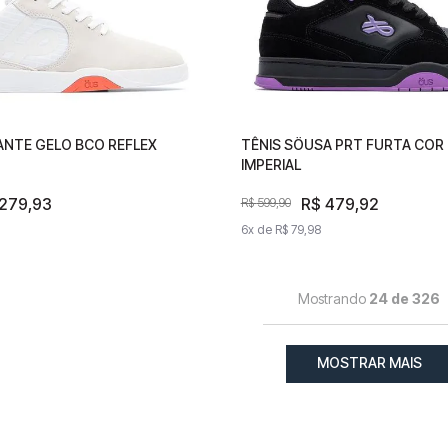
RANTE GELO BCO REFLEX
IGRANTE GELO BCO REFLEX
TÊNIS SÖUSA PRT FURTA COR 
TÊNIS SÖUSA PRT FURTA C
IMPERIAL
REFLEX IMPERIAL
R$
279
279
,
93
,
93
R$
R$
479
479
,
92
,
92
R$
599
R$
,
599
90
,
90
,
65
6
x de
6
x de
R$
79
R$
,
98
79
,
98
Mostrando
24 de 326
MOSTRAR MAIS