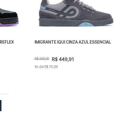
REFLEX
OR
IMIGRANTE IQUI CINZA AZUL ESSENCIAL
IMIGRANTE IQUI CINZA AZUL
ESSENCIAL
R$
R$
449
449
,
91
,
91
R$
499
R$
,
499
90
,
90
6
x de
6
x de
R$
74
R$
,
98
74
,
98