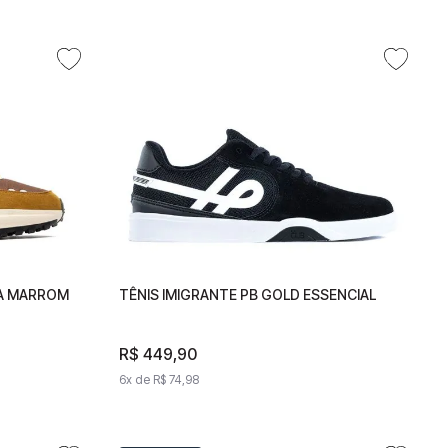
A MARROM
RDA
TÊNIS IMIGRANTE PB GOLD ESSENCIAL
TÊNIS IMIGRANTE PB GOLD
ESSENCIAL
R$
R$
449
449
,
90
,
90
6
x de
6
x de
R$
74
R$
,
98
74
,
98