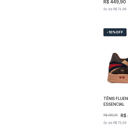
R$
R$
449
449
,
90
,
6
x de
6
x de
R$
74
R$
,
98
74
,
10%
OFF
TÊNIS FLUE
TÊNIS FL
ESSENCIAL
EDUARDO
R$
R$
489
R$
,
489
90
,
90
6
x de
6
x de
R$
73
R$
,
48
73
,