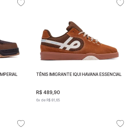
IMPERIAL
OM
TÊNIS IMIGRANTE IQUI HAVANA ESSENCIAL
TÊNIS IMIGRANTE IQUI HAVANA
ESSENCIAL
R$
R$
489
489
,
90
,
90
6
x de
6
x de
R$
81
R$
,
65
81
,
65