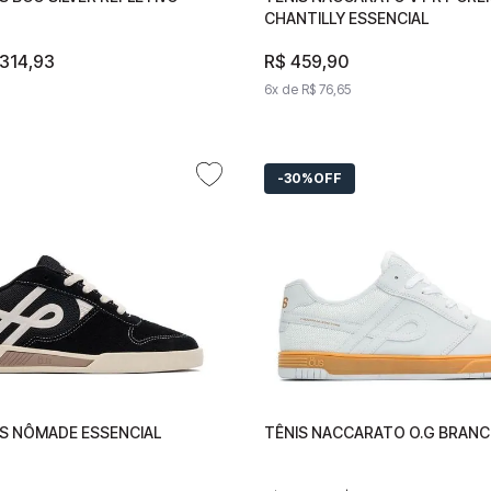
O
CHANTILLY ESSENCIAL
CHANTILLY ESSENCIAL
R$
314
314
,
93
,
93
R$
R$
459
459
,
90
,
90
48
6
x de
6
x de
R$
76
R$
,
65
76
,
65
30%
OFF
S NÔMADE ESSENCIAL
OMES NÔMADE ESSENCIAL
TÊNIS NACCARATO O.G BRANC
TÊNIS NACCARATO O.G BR