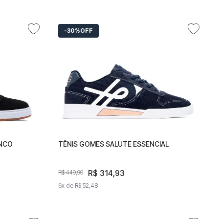
30%
OFF
ANCO
BRANCO
TÊNIS GOMES SALUTE ESSENCIAL
TÊNIS GOMES SALUTE ESSENCIAL
R$
314
R$
,
314
93
,
93
R$
449
R$
,
90
449
,
90
6
x de
6
R$
x de
52
,
R$
48
52
,
48