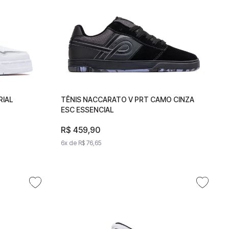
RIAL
MPERIAL
TÊNIS NACCARATO V PRT CAMO CINZA
TÊNIS NACCARATO V PRT CAMO
ESC ESSENCIAL
CINZA ESC ESSENCIAL
R$
R$
459
459
,
90
,
90
6
x de
6
x de
R$
76
R$
,
65
76
,
65