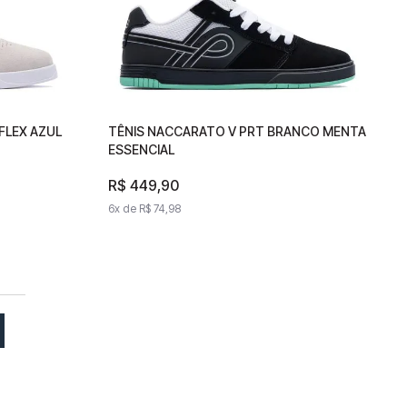
EFLEX AZUL
 REFLEX
TÊNIS NACCARATO V PRT BRANCO MENTA
TÊNIS NACCARATO V PRT BRANCO
ESSENCIAL
MENTA ESSENCIAL
R$
R$
449
449
,
90
,
90
6
x de
6
x de
R$
74
R$
,
98
74
,
98