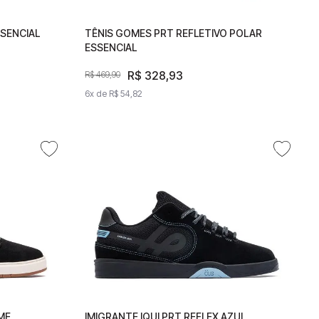
SSENCIAL
TÊNIS GOMES PRT REFLETIVO POLAR
TÊNIS GOMES PRT REFLETIVO
ESSENCIAL
POLAR ESSENCIAL
R$
R$
328
328
,
93
,
93
R$
469
R$
,
469
90
,
90
6
x de
6
x de
R$
54
R$
,
82
54
,
82
ME
CREME
IMIGRANTE IQUI PRT REFLEX AZUL
IMIGRANTE IQUI PRT REFLEX AZUL