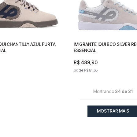
QUI CHANTILLY AZUL FURTA
E IQUI CHANTILLY AZUL
IMIGRANTE IQUI BCO SILVER R
IMIGRANTE IQUI BCO SILVER
IAL
R ESSENCIAL
ESSENCIAL
AZUL ESSENCIAL
90
R$
R$
489
489
,
90
,
90
31
6
x de
6
x de
R$
81
R$
,
65
81
,
65
Mostrando
24 de 31
MOSTRAR MAIS