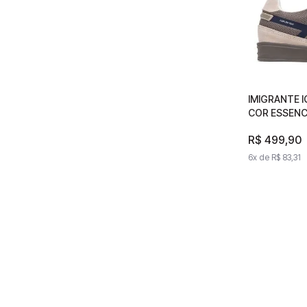
IMIGRANTE I
IMIGRANT
COR ESSENC
FURTA CO
R$
R$
499
499
,
90
,
6
x de
6
x de
R$
83
R$
,
31
83
,