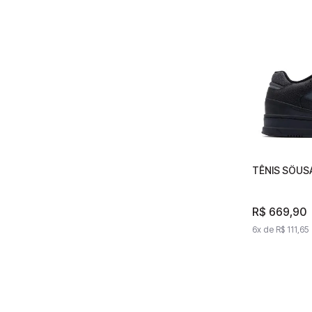
TÊNIS SÖUSA
TÊNIS S
R$
669
R$
669
,
90
6
x de
6
R$
x de
111
R$
,
65
1