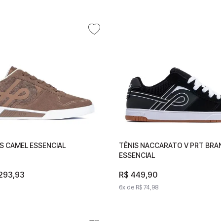
S CAMEL ESSENCIAL
GOMES CAMEL ESSENCIAL
TÊNIS NACCARATO V PRT BR
TÊNIS NACCARATO V PRT 
ESSENCIAL
ESSENCIAL
293
R$
,
293
93
,
93
R$
R$
449
449
,
90
,
90
48
,
98
6
x de
6
x de
R$
74
R$
,
98
74
,
98