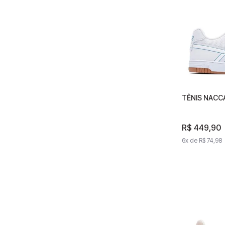
TÊNIS NACC
TÊNIS NA
IMPERIAL
R$
R$
449
449
,
90
,
6
x de
6
x de
R$
74
R$
,
98
74
,