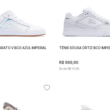
ARATO V BCO AZUL IMPERIAL
CCARATO V BCO AZUL
TÊNIS SÖUSA ÖRTIZ BCO IMPE
TÊNIS SÖUSA ÖRTIZ BCO I
90
R$
669
R$
669
,
90
,
90
98
6
x de
6
R$
x de
111
R$
,
65
111
,
65