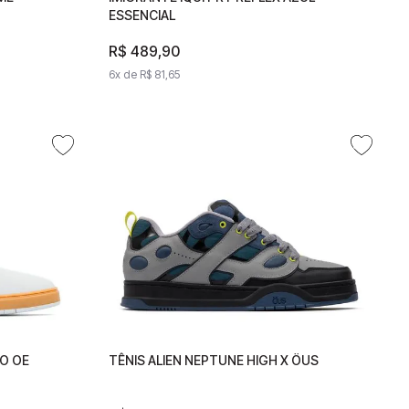
ESSENCIAL
ESSENCIAL
R$
R$
489
489
,
90
,
90
6
x de
6
x de
R$
81
R$
,
65
81
,
65
O OE
ANCO OE
TÊNIS ALIEN NEPTUNE HIGH X ÖUS
TÊNIS ALIEN NEPTUNE HIGH X ÖUS