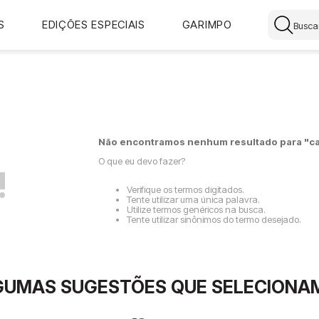
Buscar
S
EDIÇÕES ESPECIAIS
GARIMPO
Não encontramos nenhum resultado para "
c
O que eu devo fazer?
!
Verifique os termos digitados.
Tente utilizar uma única palavra.
Utilize termos genéricos na busca.
Tente utilizar sinônimos do termo desejado.
GUMAS SUGESTÕES QUE SELECIONA