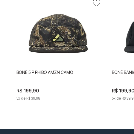
BONÉ 5 P PHIBO AMZN CAMO
BONÉ 5 P PHIBO AMZN CAMO
BONÉ BANI
R$
199
R$
,
90
199
,
90
R$
199
,
9
5
x de
R$
5
39
x de
,
98
R$
39
,
98
5
x de
R$
39
,
9