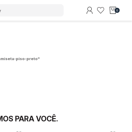
0
amiseta-piso-preto
"
MOS PARA VOCÊ.