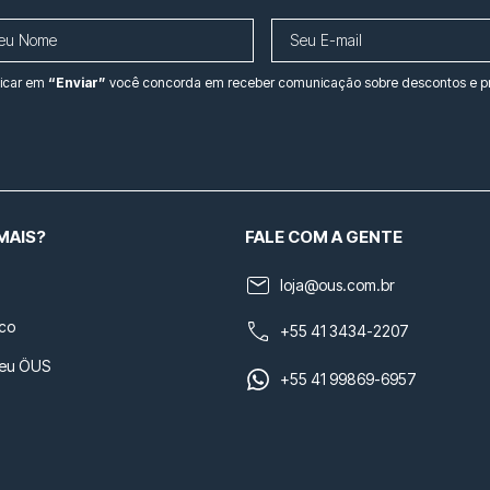
licar em
“Enviar”
você concorda em receber comunicação sobre descontos e 
MAIS?
FALE COM A GENTE
loja@ous.com.br
co
+55 41 3434-2207
seu ÖUS
+55 41 99869-6957