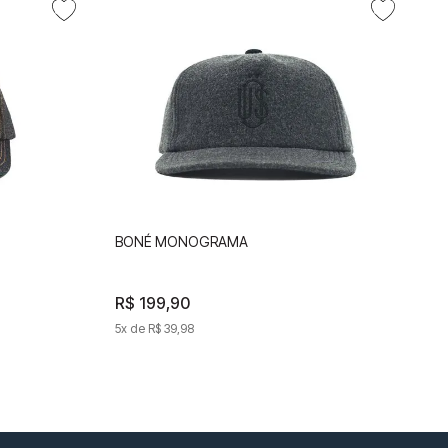
NICA
BONÉ MONOGRAMA
BONÉ MONOGRAMA
R$
199
,
90
R$
199
,
90
5
x de
R$
39
,
98
5
x de
R$
39
,
98