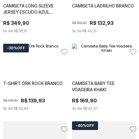
CAMISETA LONG SLEEVE
CAMISETA LONG SLEEVE
CAMISETA LADRILHO BRANCO
CAMISETA LADRILHO
JERSEY ESCUDO AZUL
JERSEY ESCUDO AZUL
BRANCO
MARINHO
MARINHO
R$
R$
349
349
,
90
,
90
R$
R$
132
132
,
93
,
93
R$
189
R$
,
90
189
,
90
6
x de
6
x de
R$
58
R$
,
31
58
,
31
3
x de
3
x de
R$
44
R$
,
31
44
,
31
30%
OFF
T-SHIRT ÖRK ROCK BRANCO
T-SHIRT ÖRK ROCK
CAMISETA BABY TEE
CAMISETA BABY TEE
BRANCO
VOADEIRA KHAKI
VOADEIRA KHAKI
R$
R$
139
139
,
93
,
93
R$
R$
169
169
,
90
,
90
R$
199
R$
,
90
199
,
90
3
x de
3
x de
R$
46
R$
,
64
46
,
64
4
x de
4
x de
R$
42
R$
,
47
42
,
47
40%
OFF