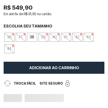
R$
549
,
90
Em até
6
x de
R$
91
,
65
no cartão
36
37
38
39
40
41
42
43
44
ADICIONAR AO CARRINHO
TROCA FÁCIL
SITE SEGURO