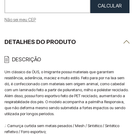
Não sei meu CEP
DETALHES DO PRODUTO
DESCRIÇÃO
Um clássico da ÖUS, o Imigrante possui materiais que garantem 
resistência, aderência, maciez e muito estilo. Feito para por na lixa sem 
dó, é confeccionado com materiais sem origem animal, como cabedal 
com um laminado feito a partir de poliuretano, milho e poliéster reciclado. 
Além disso, possui forro esportivo feito de PET reciclado, aumentando a 
respirabilidade dos pés. O modelo acompanha a palmilha Responsiva, 
que não deforma mesmo sendo submetida a fortes impactos ou sendo 
utilizada por longos períodos.

.: Camurça curtida sem metais pesados / Mesh / Sintético / Sintético 
refletivo / Forro esportivo;
