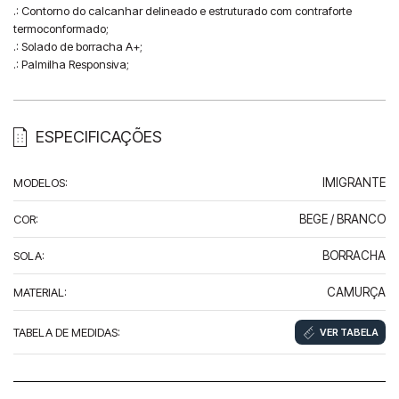
.: Contorno do calcanhar delineado e estruturado com contraforte 
termoconformado;

.: Solado de borracha A+;

.: Palmilha Responsiva;
ESPECIFICAÇÕES
MODELOS
:
IMIGRANTE
COR
:
BEGE / BRANCO
SOLA
:
BORRACHA
MATERIAL
:
CAMURÇA
TABELA DE MEDIDAS
:
VER TABELA