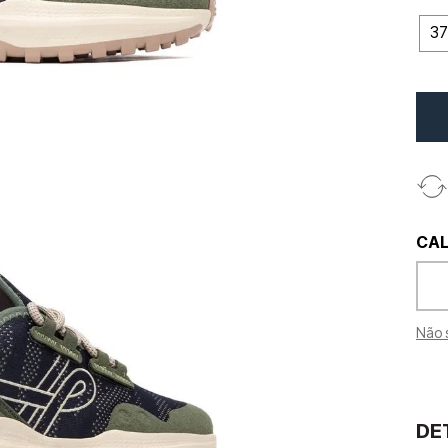
37
Não 
DE