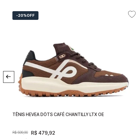
20%
OFF
TÊNIS HEVEA DÖTS CAFÉ CHANTILLY LTX OE
TÊNIS HEVEA DÖTS CAFÉ CHANTILLY LTX OE
R$
479
R$
,
92
479
,
92
R$
599
,
90
R$
599
,
90