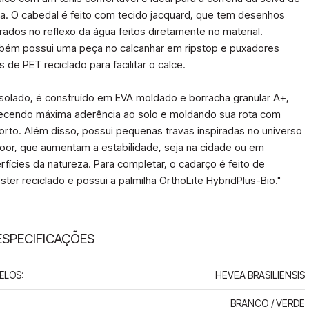
a. O cabedal é feito com tecido jacquard, que tem desenhos 
irados no reflexo da água feitos diretamente no material. 
ém possui uma peça no calcanhar em ripstop e puxadores 
s de PET reciclado para facilitar o calce.

solado, é construído em EVA moldado e borracha granular A+, 
ecendo máxima aderência ao solo e moldando sua rota com 
orto. Além disso, possui pequenas travas inspiradas no universo 
oor, que aumentam a estabilidade, seja na cidade ou em 
rfícies da natureza. Para completar, o cadarço é feito de 
éster reciclado e possui a palmilha OrthoLite HybridPlus-Bio."
ESPECIFICAÇÕES
HEVEA BRASILIENSIS
ELOS
:
BRANCO / VERDE