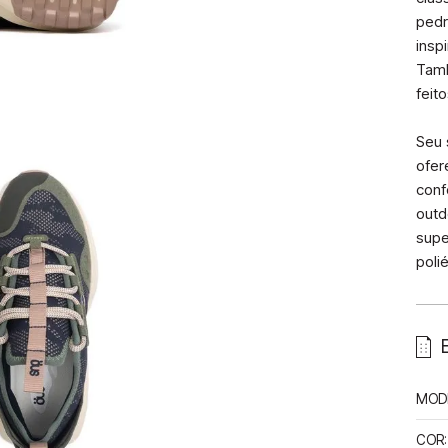
pedr
insp
Tamb
feito
Seu 
ofer
conf
outd
supe
poli
MOD
COR
: