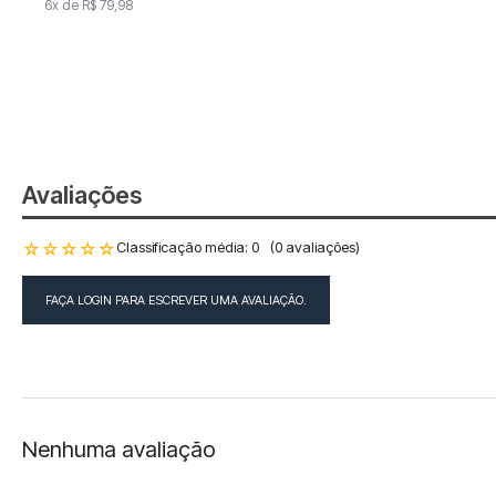
6
x de
R$
6
79
x de
,
98
R$
79
,
98
Avaliações
☆
☆
☆
☆
☆
Classificação média: 0
(0 avaliações)
FAÇA LOGIN PARA ESCREVER UMA AVALIAÇÃO.
Nenhuma avaliação