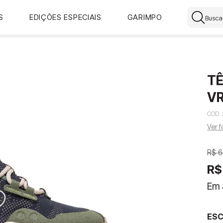
Buscar
S
EDIÇÕES ESPECIAIS
GARIMPO
TÊ
VR
CÓD
:
Ver 
R$
6
R$
Em 