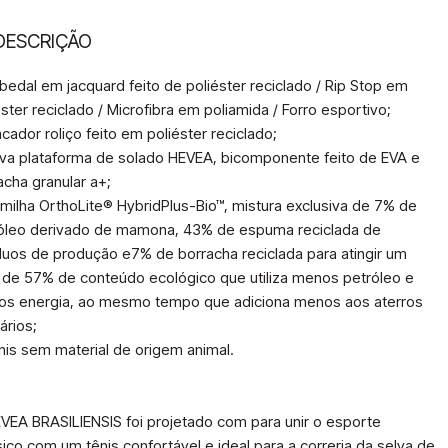
DESCRIÇÃO
abedal em jacquard feito de poliéster reciclado / Rip Stop em 
éster reciclado / Microfibra em poliamida / Forro esportivo;

acador roliço feito em poliéster reciclado; 

ova plataforma de solado HEVEA, bicomponente feito de EVA e  
acha granular a+;

almilha OrthoLite® HybridPlus-Bio™, mistura exclusiva de 7% de 
óleo derivado de mamona, 43% de espuma reciclada de 
duos de produção e7% de borracha reciclada para atingir um 
l de 57% de conteúdo ecológico que utiliza menos petróleo e 
s energia, ao mesmo tempo que adiciona menos aos aterros 
ários;

ênis sem material de origem animal.

VEA BRASILIENSIS foi projetado com para unir o esporte 
sico com um tênis confortável e ideal para a correria da selva de 