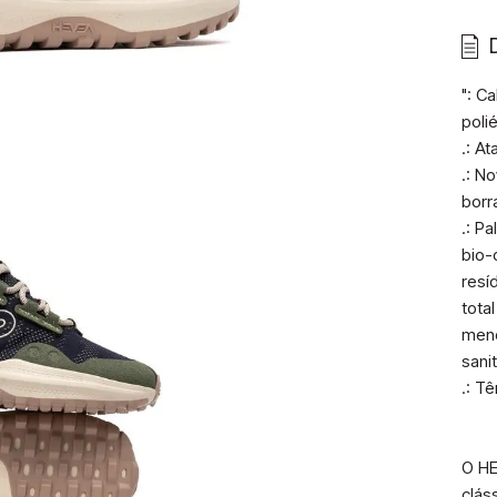
": C
poli
.: At
.: N
borr
.: P
bio-
resí
tota
meno
sanit
.: T
O HE
clás