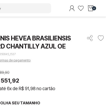
0
NIS HEVEA BRASILIENSIS
D CHANTILLY AZUL OE
350045_1537
formas de pagamento
89
,
90
551
,
92
até
6
x de
R$
91
,
98
no cartão