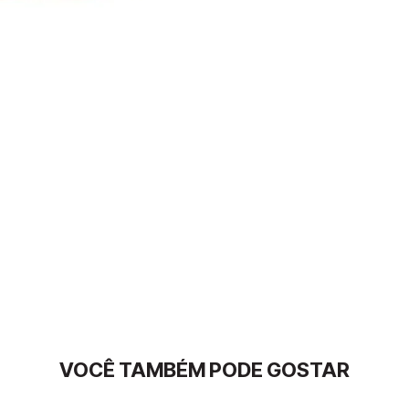
VOCÊ TAMBÉM PODE GOSTAR
Solado produzido com pequenos grânulos de borr
consumindo menos energia e praticamente zerand