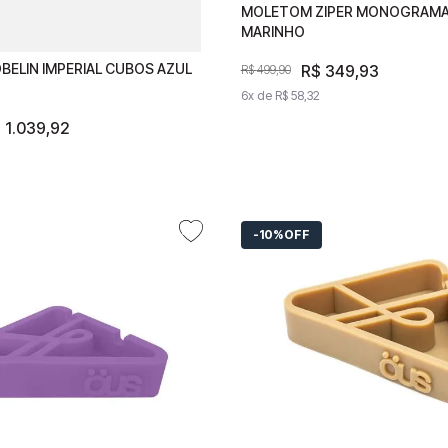
MOLETOM ZIPER MONOGRAMA
MOLETOM ZIPER MONOGR
MARINHO
AZUL MARINHO
BELIN IMPERIAL CUBOS AZUL
GOBELIN IMPERIAL CUBOS
R$
R$
349
349
,
93
,
93
R$
499
R$
,
499
90
,
90
6
x de
6
x de
R$
58
R$
,
32
58
,
32
$
R$
1
.
039
1
.
039
,
92
,
92
3
,
32
10%
OFF