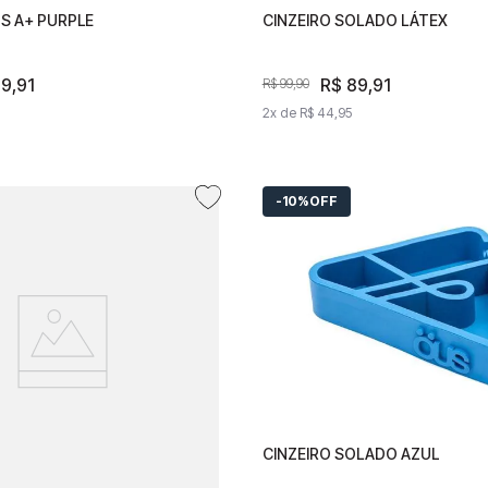
S A+ PURPLE
ZEIRO ÖUS A+ PURPLE
CINZEIRO SOLADO LÁTEX
CINZEIRO SOLADO LÁ
89
,
91
R$
89
,
91
R$
89
,
91
R$
89
,
91
,
90
R$
99
,
90
R$
99
,
90
e
R$
44
,
95
2
x de
R$
44
2
x de
,
95
R$
44
,
95
10%
OFF
CINZEIRO SOLADO AZUL
CINZEIRO SOLADO A