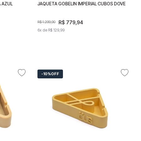
 AZUL
AMA
JAQUETA GOBELIN IMPERIAL CUBOS DOVE
JAQUETA GOBELIN IMPERIAL CUBOS
DOVE
R$
R$
779
779
,
94
,
94
R$
1
.
R$
299
1
.
,
299
90
,
90
6
x de
6
x de
R$
129
R$
,
129
99
,
99
10%
OFF