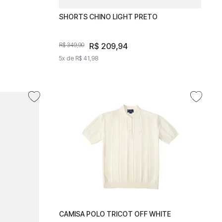
SHORTS CHINO LIGHT PRETO
SHORTS CHINO LIGHT PRETO
R$
209
R$
,
94
209
,
94
R$
349
,
90
R$
349
,
90
5
x de
R$
5
41
x de
,
98
R$
41
,
98
CAMISA POLO TRICOT OFF WHITE
CAMISA POLO TRICOT OFF WHITE