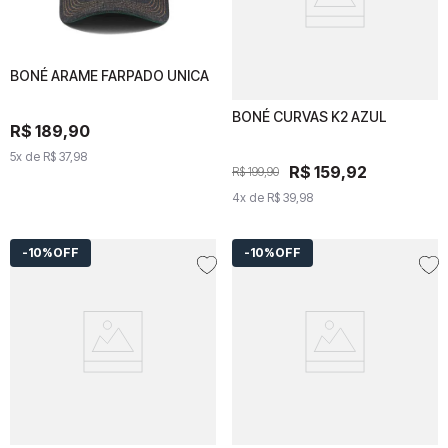
BONÉ ARAME FARPADO UNICA
BONÉ ARAME FARPADO
UNICA
BONÉ CURVAS K2 AZUL
BONÉ CURVAS K2 AZUL
R$
R$
189
189
,
90
,
90
5
x de
5
x de
R$
37
R$
,
98
37
,
98
R$
159
R$
159
,
92
,
92
R$
199
R$
,
90
199
,
90
4
x de
4
x de
R$
39
R$
,
98
39
,
98
10%
OFF
10%
OFF