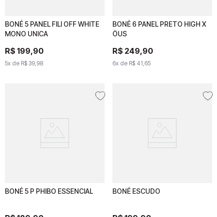
BONÉ 5 PANEL FILI OFF WHITE
BONÉ 5 PANEL FILI OFF
BONÉ 6 PANEL PRETO HIGH X
BONÉ 6 PANEL PRETO
MONO UNICA
WHITE MONO UNICA
ÖUS
HIGH X ÖUS
R$
R$
199
199
,
90
,
90
R$
R$
249
249
,
90
,
90
5
x de
5
x de
R$
39
R$
,
98
39
,
98
6
x de
6
x de
R$
41
R$
,
65
41
,
65
BONÉ 5 P PHIBO ESSENCIAL
BONÉ 5 P PHIBO
BONÉ ESCUDO
BONÉ ESCUDO
ESSENCIAL