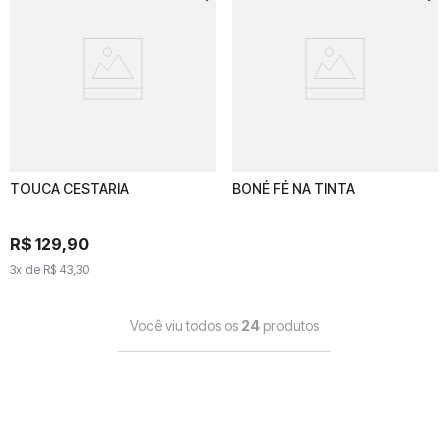
TOUCA CESTARIA
TOUCA CESTARIA
BONÉ FÉ NA TINTA
BONÉ FÉ NA TINTA
R$
129
R$
,
90
129
,
90
3
x de
R$
3
43
x de
,
30
R$
43
,
30
Você viu todos os
24
produtos