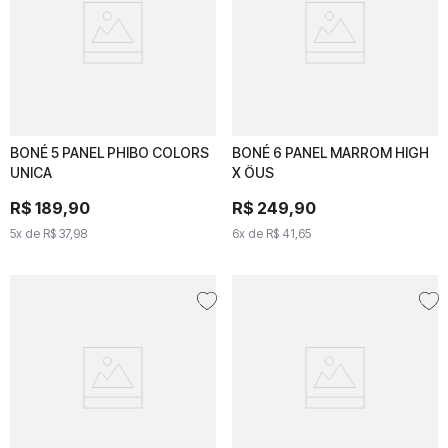
BONÉ 5 PANEL PHIBO COLORS
BONÉ 5 PANEL PHIBO
BONÉ 6 PANEL MARROM HIGH
BONÉ 6 PANEL MARROM
UNICA
COLORS UNICA
X ÖUS
HIGH X ÖUS
R$
R$
189
189
,
90
,
90
R$
R$
249
249
,
90
,
90
5
x de
5
x de
R$
37
R$
,
98
37
,
98
6
x de
6
x de
R$
41
R$
,
65
41
,
65