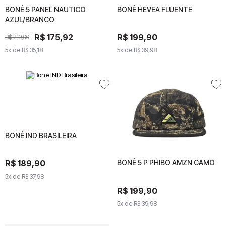
BONÉ 5 PANEL NAUTICO
BONÉ 5 PANEL NAUTICO
BONÉ HEVEA FLUENTE
BONÉ HEVEA FLUENTE
AZUL/BRANCO
AZUL/BRANCO
R$
R$
175
175
,
92
,
92
R$
199
R$
,
199
90
,
90
R$
219
R$
,
90
219
,
90
5
x de
5
x de
R$
35
R$
,
18
35
,
18
5
x de
5
R$
x de
39
R$
,
98
39
,
98
BONÉ IND BRASILEIRA
BONÉ IND BRASILEIRA
BONÉ 5 P PHIBO AMZN CAMO
BONÉ 5 P PHIBO AMZN
R$
189
R$
,
189
90
,
90
CAMO
5
x de
5
R$
x de
37
,
98
R$
37
,
98
R$
R$
199
199
,
90
,
90
5
x de
5
x de
R$
39
R$
,
98
39
,
98