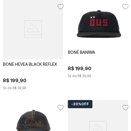
BONÉ BANIWA
BONÉ BANIWA
BONÉ HEVEA BLACK REFLEX
BONÉ HEVEA BLACK
R$
199
,
R$
90
199
,
90
REFLEX
5
x de
R$
39
5
,
x de
98
R$
39
,
98
R$
R$
199
199
,
90
,
90
5
x de
5
x de
R$
39
R$
,
98
39
,
98
20%
OFF