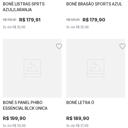
BONÉ LISTRAS SPRTS
BONÉ LISTRAS SPRTS
BONÉ BRASÃO SPORTS AZUL
BONÉ BRASÃO SPORTS
AZUL/LARANJA
AZUL/LARANJA
AZUL
R$
R$
179
179
,
91
,
91
R$
R$
179
179
,
90
,
90
R$
199
R$
,
90
199
,
90
R$
199
R$
,
90
199
,
90
5
x de
5
x de
R$
35
R$
,
98
35
,
98
5
x de
5
x de
R$
35
R$
,
98
35
,
98
BONÉ 5 PANEL PHIBO
BONÉ 5 PANEL PHIBO
BONÉ LETRA Ö
BONÉ LETRA Ö
ESSENCIAL BLCK UNICA
ESSENCIAL BLCK UNICA
R$
R$
199
199
,
90
,
90
R$
189
,
R$
90
189
,
90
5
x de
5
x de
R$
39
R$
,
98
39
,
98
5
x de
R$
37
5
,
x de
98
R$
37
,
98