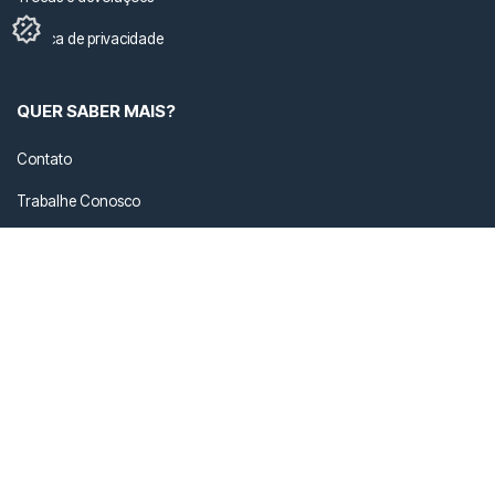
Política de privacidade
QUER SABER MAIS?
Contato
Trabalhe Conosco
Cuidados com seu ÖUS
Nossas Lojas
FALE COM A GENTE
loja@ous.com.br
+55 41 3434-2207