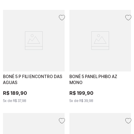
BONÉ 5 P FILI ENCONTRO DAS
BONÉ 5 P FILI
BONÉ 5 PANEL PHIBO AZ
BONÉ 5 PANEL PHIBO AZ
AGUAS
ENCONTRO DAS AGUAS
MONO
MONO
R$
R$
189
189
,
90
,
90
R$
R$
199
199
,
90
,
90
5
x de
5
x de
R$
37
R$
,
98
37
,
98
5
x de
5
x de
R$
39
R$
,
98
39
,
98