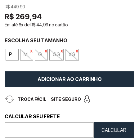
R$
449
,
90
R$
269
,
94
Em até
6
x de
R$
44
,
99
no cartão
P
M
G
GG
XG
ADICIONAR AO CARRINHO
TROCA FÁCIL
SITE SEGURO