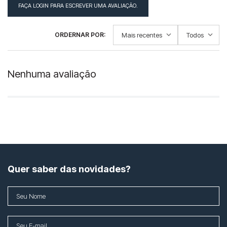
☆
☆
☆
☆
☆
Classificação média: 0
(0 avaliações)
FAÇA LOGIN PARA ESCREVER UMA AVALIAÇÃO.
Mais recentes
Todos
Nenhuma avaliação
Quer saber das novidades?