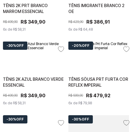
TÊNIS 2K PRT BRANCO
TÊNIS 2K PRT BRANCO
TÊNIS IMIGRANTE BRANCO 2
TÊNIS IMIGRANTE
MARROM ESSENCIAL
MARROM ESSENCIAL
OE
BRANCO 2 OE
R$
R$
349
349
,
90
,
90
R$
R$
386
386
,
91
,
91
R$
499
R$
,
499
90
,
90
R$
429
R$
,
429
90
,
90
6
x de
6
x de
R$
58
R$
,
31
58
,
31
6
x de
6
x de
R$
64
R$
,
48
64
,
48
30%
OFF
20%
OFF
TÊNIS 2K AZUL BRANCO VERDE
TÊNIS 2K AZUL BRANCO
TÊNIS SÖUSA PRT FURTA COR
TÊNIS SÖUSA PRT
ESSENCIAL
VERDE ESSENCIAL
REFLEX IMPERIAL
FURTA COR REFLEX
IMPERIAL
R$
R$
349
349
,
90
,
90
R$
R$
479
479
,
92
,
92
R$
499
R$
,
499
90
,
90
R$
599
R$
,
599
90
,
90
6
x de
6
x de
R$
58
R$
,
31
58
,
31
6
x de
6
x de
R$
79
R$
,
98
79
,
98
30%
OFF
30%
OFF