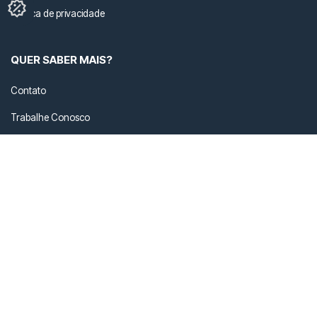
Política de privacidade
QUER SABER MAIS?
Contato
Trabalhe Conosco
Cuidados com seu ÖUS
Nossas Lojas
FALE COM A GENTE
loja@ous.com.br
+55 41 3434-2207