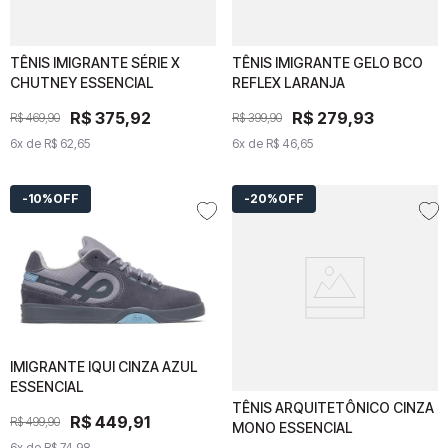
TÊNIS IMIGRANTE SÉRIE X
TÊNIS IMIGRANTE SÉRIE
TÊNIS IMIGRANTE GELO BCO
TÊNIS IMIGRANTE GELO
CHUTNEY ESSENCIAL
X CHUTNEY ESSENCIAL
REFLEX LARANJA
BCO REFLEX LARANJA
R$
R$
375
375
,
92
,
92
R$
R$
279
279
,
93
,
93
R$
469
R$
,
469
90
,
90
R$
399
R$
,
399
90
,
90
6
x de
6
x de
R$
62
R$
,
65
62
,
65
6
x de
6
x de
R$
46
R$
,
65
46
,
65
10%
OFF
20%
OFF
IMIGRANTE IQUI CINZA AZUL
IMIGRANTE IQUI CINZA
ESSENCIAL
AZUL ESSENCIAL
TÊNIS ARQUITETÔNICO CINZA
TÊNIS ARQUITETÔNICO
R$
R$
449
449
,
91
,
91
R$
499
R$
,
499
90
,
90
MONO ESSENCIAL
CINZA MONO ESSENCIAL
6
x de
6
x de
R$
74
R$
,
98
74
,
98