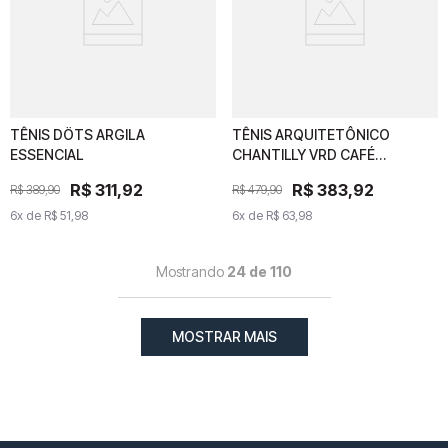
TÊNIS DÖTS ARGILA
TÊNIS DÖTS ARGILA
TÊNIS ARQUITETÔNICO
TÊNIS ARQUITETÔNICO
ESSENCIAL
ESSENCIAL
CHANTILLY VRD CAFÉ
CHANTILLY VRD CAFÉ
ESSENCIAL
ESSENCIAL
R$
R$
311
311
,
92
,
92
R$
R$
383
383
,
92
,
92
R$
389
R$
,
389
90
,
90
R$
479
R$
,
479
90
,
90
6
x de
6
x de
R$
51
R$
,
98
51
,
98
6
x de
6
x de
R$
63
R$
,
98
63
,
98
Mostrando
24 de 110
MOSTRAR MAIS