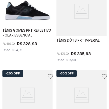
TÊNIS GOMES PRT REFLETIVO
TÊNIS GOMES PRT
POLAR ESSENCIAL
REFLETIVO POLAR
ESSENCIAL
TÊNIS DÖTS PRT IMPERIAL
TÊNIS DÖTS PRT
R$
R$
328
328
,
93
,
93
R$
469
R$
,
469
90
,
90
IMPERIAL
6
x de
6
x de
R$
54
R$
,
82
54
,
82
R$
R$
335
335
,
93
,
93
R$
479
R$
,
479
90
,
90
6
x de
6
x de
R$
55
R$
,
98
55
,
98
20%
OFF
30%
OFF