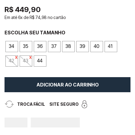
R$
449
,
90
Em até
6
x de
R$
74
,
98
no cartão
34
35
36
37
38
39
40
41
42
43
44
ADICIONAR AO CARRINHO
TROCA FÁCIL
SITE SEGURO