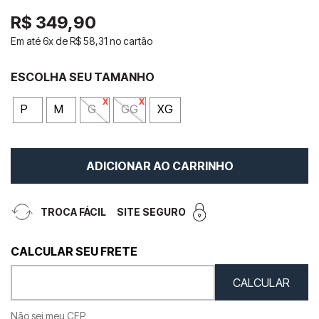
R$
349
,
90
Em até
6
x de
R$
58
,
31
no cartão
P
M
G
GG
XG
ADICIONAR AO CARRINHO
TROCA FÁCIL
SITE SEGURO
Não sei meu CEP