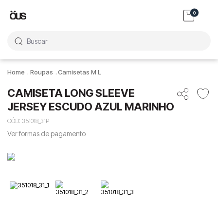
0
Buscar
Roupas
Camisetas M L
CAMISETA LONG SLEEVE
JERSEY ESCUDO AZUL MARINHO
CÓD
:
351018_31P
Ver formas de pagamento