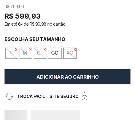
R$
799
,
90
R$
599
,
93
Em até
6
x de
R$
99
,
98
no cartão
P
M
G
GG
XG
ADICIONAR AO CARRINHO
TROCA FÁCIL
SITE SEGURO