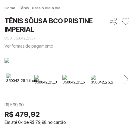
Tênis
Para o dia a dia
TÊNIS SÖUSA BCO PRISTINE
IMPERIAL
CÓD
:
350042_2537
Ver formas de pagamento
R$
599
,
90
R$
479
,
92
Em até
6
x de
R$
79
,
98
no cartão