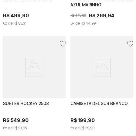
PRETO
AZUL MARINHO
BASKA AZUL MARINHO
R$
R$
499
499
,
90
,
90
R$
R$
269
269
,
94
,
94
R$
449
R$
,
449
90
,
90
6
x de
6
x de
R$
83
R$
,
31
83
,
31
6
x de
6
x de
R$
44
R$
,
99
44
,
99
SUÉTER HOCKEY 2508
SUÉTER HOCKEY 2508
CAMISETA DEL SUR BRANCO
CAMISETA DEL SUR
BRANCO
R$
549
R$
549
,
90
,
90
R$
R$
199
199
,
90
,
90
6
x de
6
R$
x de
91
R$
,
65
91
,
65
5
x de
5
x de
R$
39
R$
,
98
39
,
98