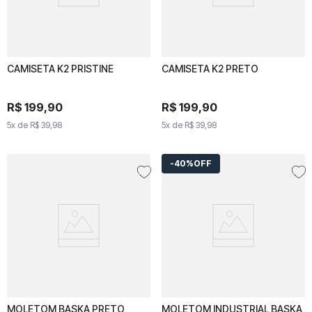
CAMISETA K2 PRISTINE
CAMISETA K2 PRISTINE
CAMISETA K2 PRETO
CAMISETA K2 PRETO
R$
199
R$
199
,
90
,
90
R$
199
R$
,
90
199
,
90
5
x de
5
x de
R$
39
R$
,
98
39
,
98
5
x de
R$
5
x de
39
,
98
R$
39
,
98
40%
OFF
MOLETOM BASKA PRETO
MOLETOM BASKA
MOLETOM INDUSTRIAL BASKA
MOLETOM INDUSTRIAL