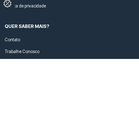
Política de privacidade
QUER SABER MAIS?
Contato
Trabalhe Conosco
Cuidados com seu ÖUS
Nossas Lojas
FALE COM A GENTE
loja@ous.com.br
+55 41 3434-2207