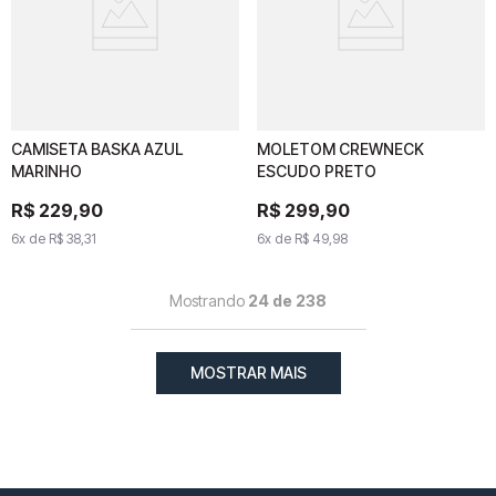
CAMISETA BASKA AZUL
CAMISETA BASKA AZUL
MOLETOM CREWNECK
MOLETOM CREWNECK
MARINHO
MARINHO
ESCUDO PRETO
ESCUDO PRETO
R$
R$
229
229
,
90
,
90
R$
R$
299
299
,
90
,
90
6
x de
6
x de
R$
38
R$
,
31
38
,
31
6
x de
6
x de
R$
49
R$
,
98
49
,
98
Mostrando
24 de 238
MOSTRAR MAIS