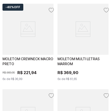
40%
OFF
MOLETOM CREWNECK MACRO
MOLETOM CREWNECK
MOLETOM MULTI LETRAS
MOLETOM MULTI
PRETO
MACRO PRETO
MARROM
LETRAS MARROM
R$
R$
221
221
,
94
,
94
R$
R$
369
369
,
90
,
90
R$
369
R$
,
369
90
,
90
6
x de
6
x de
R$
36
R$
,
99
36
,
99
6
x de
6
x de
R$
61
R$
,
65
61
,
65