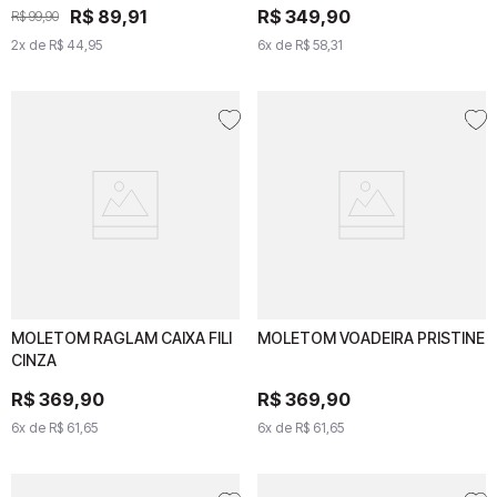
R$
R$
89
,
89
91
,
91
R$
R$
349
349
,
90
,
90
R$
99
R$
,
90
99
,
90
2
x de
2
x de
R$
44
R$
,
95
44
,
95
6
x de
6
x de
R$
58
R$
,
31
58
,
31
MOLETOM RAGLAM CAIXA FILI
MOLETOM RAGLAM
MOLETOM VOADEIRA PRISTINE
MOLETOM VOADEIRA
CINZA
CAIXA FILI CINZA
PRISTINE
R$
R$
369
369
,
90
,
90
R$
R$
369
369
,
90
,
90
6
x de
6
x de
R$
61
R$
,
65
61
,
65
6
x de
6
x de
R$
61
R$
,
65
61
,
65