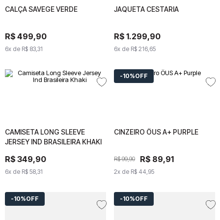
CALÇA SAVEGE VERDE
CALÇA SAVEGE VERDE
JAQUETA CESTARIA
JAQUETA CESTARIA
R$
499
R$
499
,
90
,
90
R$
1
.
299
R$
1
,
.
90
299
,
90
6
x de
6
R$
x de
83
,
R$
31
83
,
31
6
x de
R$
6
x de
216
,
R$
65
216
,
65
10%
OFF
CAMISETA LONG SLEEVE
CAMISETA LONG SLEEVE
CINZEIRO ÖUS A+ PURPLE
CINZEIRO ÖUS A+
JERSEY IND BRASILEIRA KHAKI
JERSEY IND BRASILEIRA
PURPLE
KHAKI
R$
R$
349
349
,
90
,
90
R$
R$
89
89
,
91
,
91
R$
99
R$
,
90
99
,
90
6
x de
6
x de
R$
58
R$
,
31
58
,
31
2
x de
2
x de
R$
44
R$
,
95
44
,
95
10%
OFF
10%
OFF