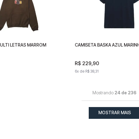
ULTI LETRAS MARROM
M MULTI LETRAS MARROM
CAMISETA BASKA AZUL MARIN
CAMISETA BASKA AZUL M
90
R$
229
R$
,
229
90
,
90
1
,
65
6
x de
6
R$
x de
38
,
31
R$
38
,
31
Mostrando
24 de 236
MOSTRAR MAIS