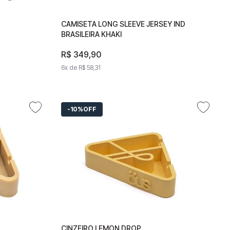
A
CAMISETA LONG SLEEVE JERSEY IND
CAMISETA LONG SLEEVE JERSEY IND
BRASILEIRA KHAKI
BRASILEIRA KHAKI
R$
R$
349
349
,
90
,
90
6
x de
6
x de
R$
58
R$
,
31
58
,
31
10%
OFF
TEX
CINZEIRO LEMON DROP
CINZEIRO LEMON DROP