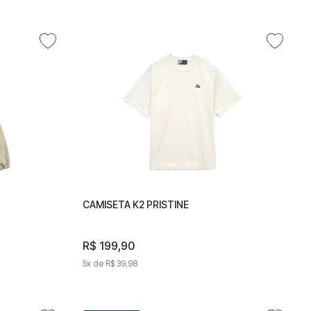
US
CAMISETA K2 PRISTINE
CAMISETA K2 PRISTINE
R$
199
,
90
R$
199
,
90
5
x de
R$
39
,
98
5
x de
R$
39
,
98