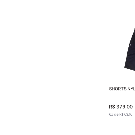
SHORTS NYL
SHORTS 
R$
R$
379
379
,
00
,
6
x de
6
x de
R$
63
R$
,
16
6