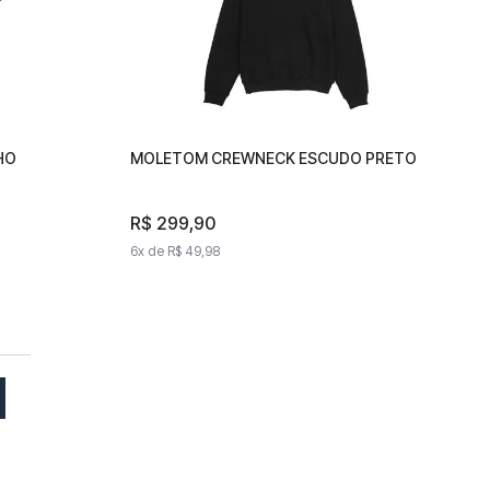
HO
ARINHO
MOLETOM CREWNECK ESCUDO PRETO
MOLETOM CREWNECK ESCUDO
PRETO
R$
R$
299
299
,
90
,
90
6
x de
6
x de
R$
49
R$
,
98
49
,
98