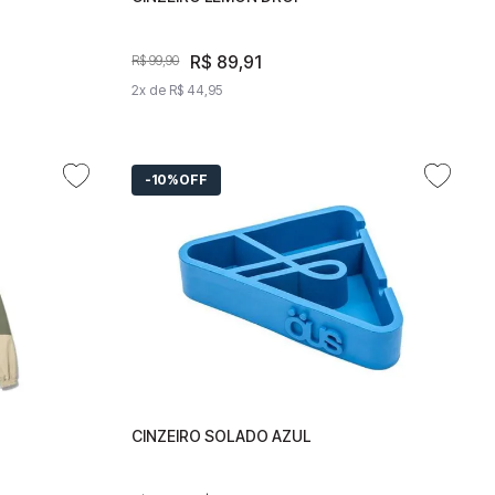
R$
89
,
91
R$
89
,
91
R$
99
,
90
R$
99
,
90
2
x de
R$
44
2
,
95
x de
R$
44
,
95
10%
OFF
CINZEIRO SOLADO AZUL
CINZEIRO SOLADO AZUL