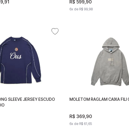
89
,
91
R$
89
,
91
R$
599
,
90
R$
599
,
90
9
,
90
de
R$
44
,
95
6
x de
R$
99
,
98
6
x de
R$
99
,
98
ONG SLEEVE JERSEY ESCUDO
 LONG SLEEVE JERSEY
MOLETOM RAGLAM CAIXA FILI 
MOLETOM RAGLAM CAIXA FI
HO
AZUL MARINHO
90
R$
R$
369
369
,
90
,
90
31
6
x de
6
x de
R$
61
R$
,
65
61
,
65