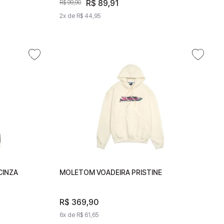
R$
89
,
91
R$
89
,
91
R$
99
,
90
R$
99
,
90
2
x de
R$
44
2
,
95
x de
R$
44
,
95
CINZA
LI CINZA
MOLETOM VOADEIRA PRISTINE
MOLETOM VOADEIRA PRISTINE
R$
369
R$
,
90
369
,
90
6
x de
R$
6
x de
61
,
65
R$
61
,
65