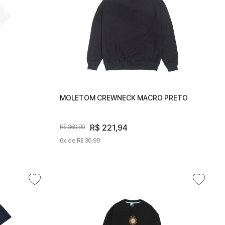
ANCO
MOLETOM CREWNECK MACRO PRETO
MOLETOM CREWNECK MACRO
PRETO
R$
R$
221
221
,
94
,
94
R$
369
R$
,
369
90
,
90
6
x de
6
x de
R$
36
R$
,
99
36
,
99