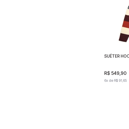
SUÉTER HOC
SU
R$
549
,
90
R
6
x de
R$
91
,
65
6
x