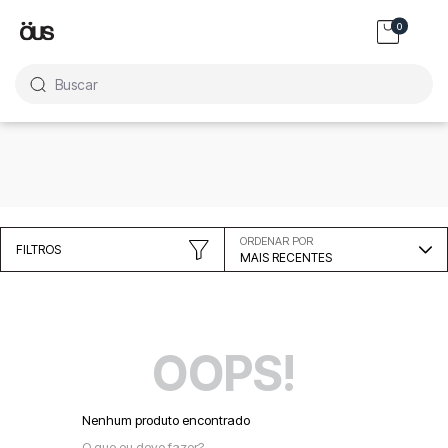
0
Buscar
ORDENAR POR
FILTROS
MAIS RECENTES
OOPS!
Nenhum produto encontrado
O que eu devo fazer?