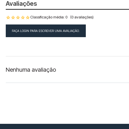
Avaliações
☆
☆
☆
☆
☆
Classificação média: 0
(0 avaliações)
FAÇA LOGIN PARA ESCREVER UMA AVALIAÇÃO.
Nenhuma avaliação