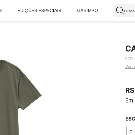
Buscar
S
EDIÇÕES ESPECIAIS
GARIMPO
CA
CÓD
:
Ver 
R$
Em 
P