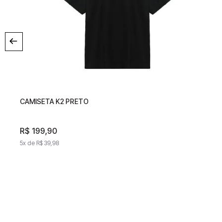
CAMISETA K2 PRETO
CAMISETA K2 PRETO
R$
199
,
90
R$
199
,
90
5
x de
R$
39
,
98
5
x de
R$
39
,
98