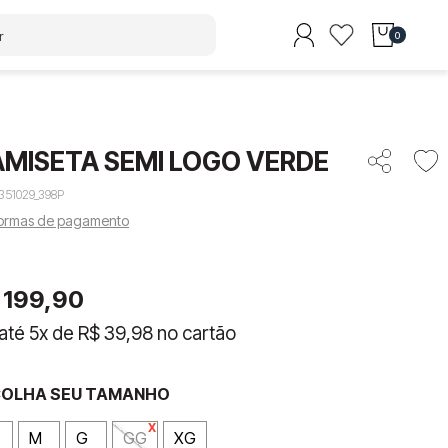
0
MISETA SEMI LOGO VERDE
351029_398P
formas de pagamento
199
,
90
até
5
x de
R$
39
,
98
no cartão
M
G
GG
XG