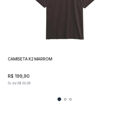
CAMISETA K2 MARROM
CAMISETA K2 MARROM
R$
199
,
90
R$
199
,
90
5
x de
R$
39
,
98
5
x de
R$
39
,
98