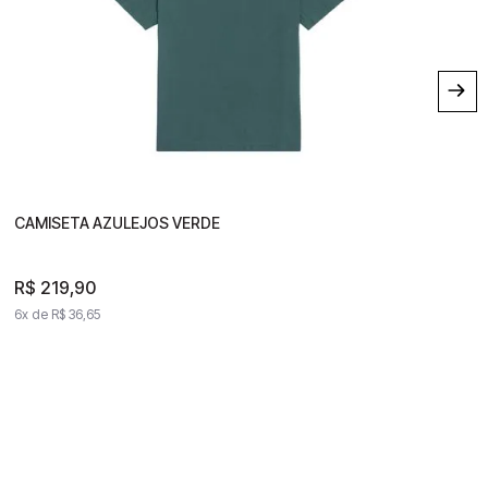
CAMISETA AZULEJOS VERDE
CAMISETA AZULEJOS VERDE
R$
219
,
90
R$
219
,
90
6
x de
R$
36
,
65
6
x de
R$
36
,
65