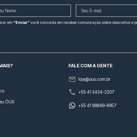
licar em
“Enviar”
você concorda em receber comunicação sobre descontos e 
MAIS?
FALE COM A GENTE
loja@ous.com.br
co
+55 41 3434-2207
seu ÖUS
+55 41 99869-6957