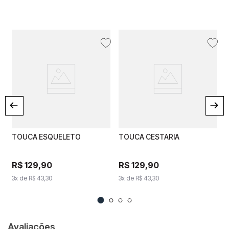
TOUCA ESQUELETO
TOUCA ESQUELETO
TOUCA CESTARIA
TOUCA CESTARIA
3
R$
129
R$
,
129
90
,
90
R$
129
R$
,
90
129
,
90
3
x de
3
R$
x de
43
R$
,
30
43
,
30
3
x de
R$
3
x de
43
,
30
R$
43
,
30
Avaliações