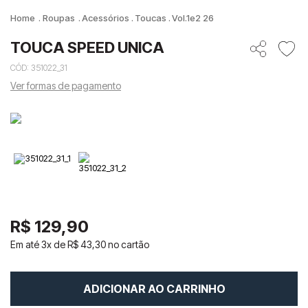
Roupas
Acessórios
Toucas
Vol.1e2 26
TOUCA SPEED UNICA
CÓD
:
351022_31
Ver formas de pagamento
R$
129
,
90
Em até
3
x de
R$
43
,
30
no cartão
ADICIONAR AO CARRINHO