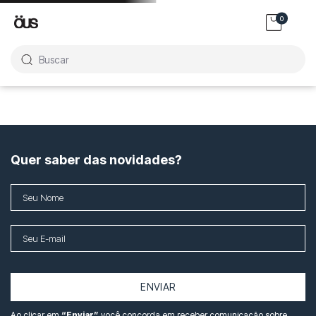
0
Buscar
Quer saber das novidades?
ENVIAR
Ao clicar em
“Enviar”
você concorda em receber comunicação sobre