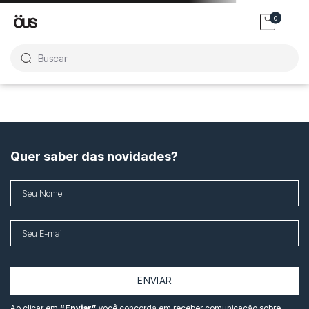
0
Buscar
Quer saber das novidades?
ENVIAR
Ao clicar em
“Enviar”
você concorda em receber comunicação sobre