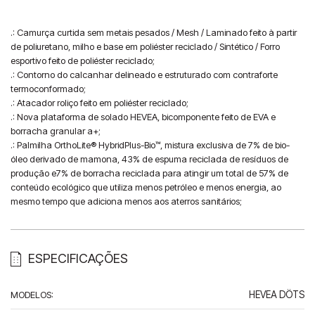
.: Camurça curtida sem metais pesados / Mesh / Laminado feito à partir 
de poliuretano, milho e base em poliéster reciclado / Sintético / Forro 
esportivo feito de poliéster reciclado;

.: Contorno do calcanhar delineado e estruturado com contraforte 
termoconformado;

.: Atacador roliço feito em poliéster reciclado;

.: Nova plataforma de solado HEVEA, bicomponente feito de EVA e 
borracha granular a+;

.: Palmilha OrthoLite® HybridPlus-Bio™, mistura exclusiva de 7% de bio-
óleo derivado de mamona, 43% de espuma reciclada de resíduos de 
produção e7% de borracha reciclada para atingir um total de 57% de 
conteúdo ecológico que utiliza menos petróleo e menos energia, ao 
mesmo tempo que adiciona menos aos aterros sanitários;
ESPECIFICAÇÕES
MODELOS
:
HEVEA DÖTS