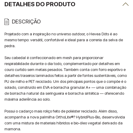
DETALHES DO PRODUTO
DESCRIÇÃO
Projetado com a inspiração no universo outdoor, o Hevea Döts é ao 
mesmo tempo: versátil, confortável e ideal para a correria da selva de 
pedra.

Seu cabedal é confeccionado em mesh para proporcionar 
respirabilidade durante o dia todo, complementado por detalhes em 
couro curtido sem metais pesados. Também conta com forro esportivo e 
detalhes traseiros laminados feitos a partir de fontes sustentáveis, como 
PU de milho e PET reciclado. Um dos principais pontos que o compõe é o 
solado, construído em EVA e borracha granular A+ — uma combinação 
de borracha natural da seringueira e borracha sintética — oferecendo 
máxima aderência ao solo.

Possui o cadarço mais roliço feito de poliéster reciclado. Além disso, 
acompanha a nova palmilha OrthoLite®? HybridPlus-Bio, desenvolvida 
com uma mistura de materiais híbridos e bio-óleo vegetal derivado da 
mamona.
