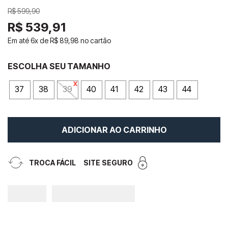
R$
599
,
90
R$
539
,
91
Em até
6
x de
R$
89
,
98
no cartão
37
38
39
40
41
42
43
44
ADICIONAR AO CARRINHO
TROCA FÁCIL
SITE SEGURO