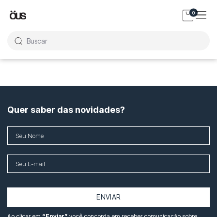
0
Buscar
Quer saber das novidades?
ENVIAR
Ao clicar em
“Enviar”
você concorda em receber comunicação sobre