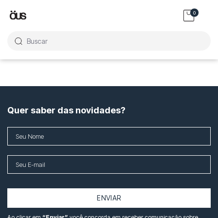
0
Buscar
Quer saber das novidades?
ENVIAR
Ao clicar em
“Enviar”
você concorda em receber comunicação sobre