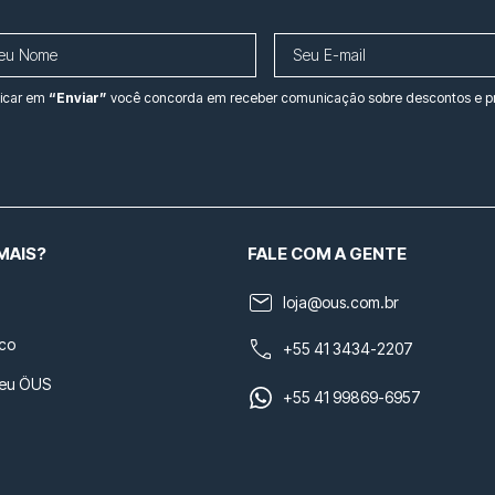
licar em
“Enviar”
você concorda em receber comunicação sobre descontos e 
MAIS?
FALE COM A GENTE
loja@ous.com.br
co
+55 41 3434-2207
seu ÖUS
+55 41 99869-6957